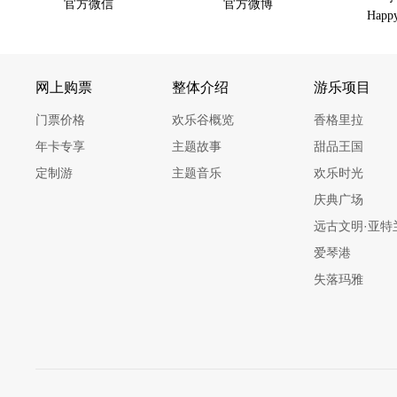
官方微信
官方微博
Happy
网上购票
整体介绍
游乐项目
门票价格
欢乐谷概览
香格里拉
年卡专享
主题故事
甜品王国
定制游
主题音乐
欢乐时光
庆典广场
远古文明·亚特
爱琴港
失落玛雅