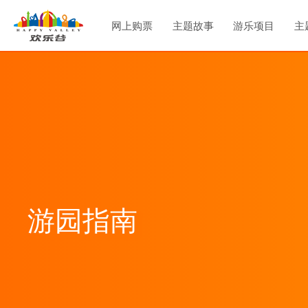
网上购票
主题故事
游乐项目
主
门票价格
欢乐谷概览
香格里拉
金
年卡专享
主题故事
甜品王国
燕
定制游
主题音乐
欢乐时光
玛
关于我们
庆典广场
《
夜
天光夜谭
爱琴港
PLUS
天
失落玛雅
《
花
游园指南
玩