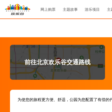
网上购票
主题故事
游乐项目
主
门票价格
欢乐谷概览
香格里拉
金
年卡专享
主题故事
甜品王国
燕
定制游
主题音乐
欢乐时光
玛
关于我们
庆典广场
《
夜
天光夜谭
爱琴港
PLUS
天
前往北京欢乐谷交通路线
失落玛雅
《
花
玩
为使您的旅程更方便、舒适，公园为您配置了有偿的